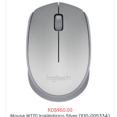
RD$
950.00
Mouse M170 Inalámbrico Silver (910-005334)