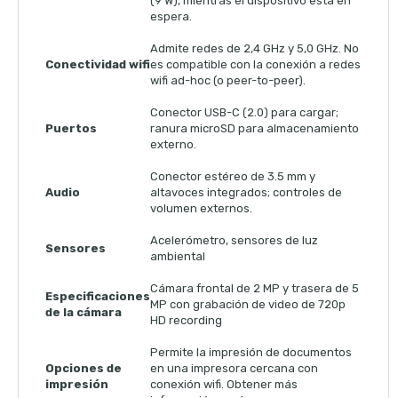
(9 W), mientras el dispositivo está en
espera.
Admite redes de 2,4 GHz y 5,0 GHz. No
Conectividad wifi
es compatible con la conexión a redes
wifi ad-hoc (o peer-to-peer).
Conector USB-C (2.0) para cargar;
Puertos
ranura microSD para almacenamiento
externo.
Conector estéreo de 3.5 mm y
Audio
altavoces integrados; controles de
volumen externos.
Acelerómetro, sensores de luz
Sensores
ambiental
Cámara frontal de 2 MP y trasera de 5
Especificaciones
MP con grabación de video de 720p
de la cámara
HD recording
Permite la impresión de documentos
Opciones de
en una impresora cercana con
impresión
conexión wifi.
Obtener más