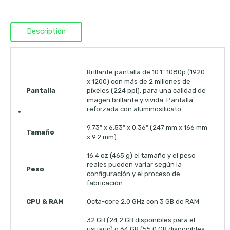
Description
Brillante pantalla de 10.1” 1080p (1920
x 1200) con más de 2 millones de
Pantalla
píxeles (224 ppi), para una calidad de
imagen brillante y vívida. Pantalla
reforzada con aluminosilicato.
9.73” x 6.53” x 0.36” (247 mm x 166 mm
Tamaño
x 9.2 mm)
16.4 oz (465 g) el tamaño y el peso
reales pueden variar según la
Peso
configuración y el proceso de
fabricación
CPU & RAM
Octa-core 2.0 GHz con 3 GB de RAM
32 GB (24.2 GB disponibles para el
usuario) o 64 GB (55.0 GB disponibles