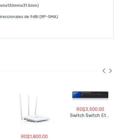
8.5mmx130mmx31.5mm)
reccionales de 9dBi (RP-SMA)
RD$
3,500.00
Switch Switch Ethernet Gigabit De 8 Puertos Linksys SE3008
RD$
1,800.00
RD