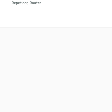
Repetidor, Router Y Acess Point Tenda F3 300MBPS Inalámbrico 3 Antena