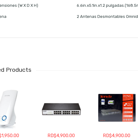
ensiones (W X D X H)
6.6in.x5.1in.x1.2 pulgadas.(16
ena
2 Antenas Desmontables Omnidi
ed Products
$
1,950.00
RD$
4,900.00
RD$
4,900.00