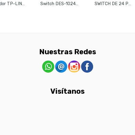
Repetidor TP-LINK TL-WA850RE
Switch DES-1024D/A 24 Puertos
SWITCH DE 24 PUERTOS DE 10/100 MBPS TENDA (TEF1024D)
Nuestras Redes
Visítanos