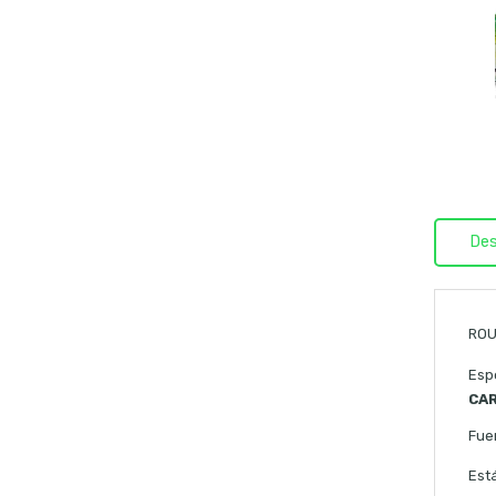
Des
ROU
Esp
CAR
Fue
Est