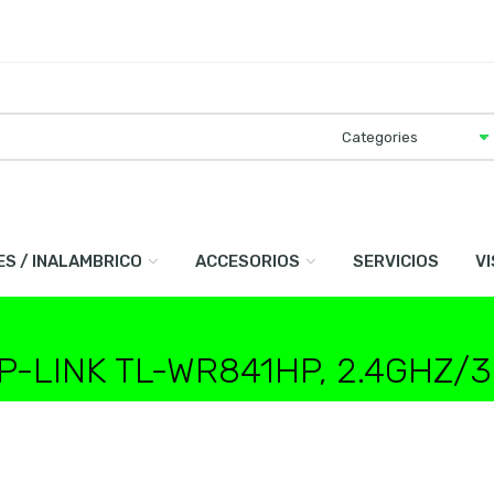
ES / INALAMBRICO
ACCESORIOS
SERVICIOS
V
P-LINK TL-WR841HP, 2.4GHZ/