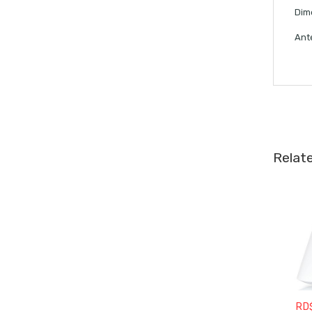
Dim
Ant
Relat
RD