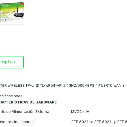
cription
TER WIRELESS TP-LINK TL-WR841HP, 2.4GHZ/300MBPS, 1 PUERTO WAN + 4
ecificaciones
ACTERÍSTICAS DE HARDWARE
nte de Alimentación Externa
12VDC / 1A
ándares Inalámbricos
IEEE 802.11n, IEEE 802.11g, IEEE 