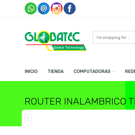
Search
here
INICIO
TIENDA
COMPUTADORAS
RED
ROUTER INALAMBRICO T
Home
Redes / Inalambrico
Switch y Router