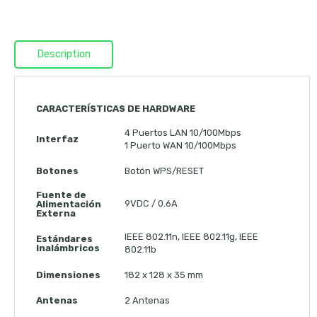
Description
CARACTERÍSTICAS DE HARDWARE
4 Puertos LAN 10/100Mbps
Interfaz
1 Puerto WAN 10/100Mbps
Botones
Botón WPS/RESET
Fuente de
9VDC / 0.6A
Alimentación
Externa
IEEE 802.11n, IEEE 802.11g, IEEE
Estándares
Inalámbricos
802.11b
Dimensiones
182 x 128 x 35 mm
Antenas
2 Antenas