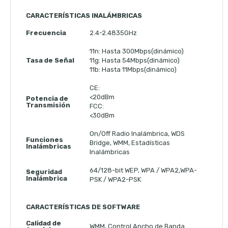
CARACTERÍSTICAS INALÁMBRICAS
Frecuencia
2.4-2.4835GHz
11n: Hasta 300Mbps(dinámico)
Tasa de Señal
11g: Hasta 54Mbps(dinámico)
11b: Hasta 11Mbps(dinámico)
CE:
<20dBm
Potencia de
Transmisión
FCC:
<30dBm
On/Off Radio Inalámbrica, WDS
Funciones
Bridge, WMM, Estadísticas
Inalámbricas
Inalámbricas
64/128-bit WEP, WPA / WPA2,WPA-
Seguridad
Inalámbrica
PSK / WPA2-PSK
CARACTERÍSTICAS DE SOFTWARE
Calidad de
WMM, Control Ancho de Banda