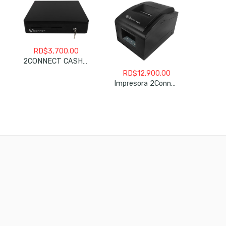
RD$
3,700.00
RD
2CONNECT CASH DRAWER 2C-CD405R 5BILL-8COIN
RD$
12,900.00
Impresora 2Connect 2C-MP76-01 Matricial 9 Pines