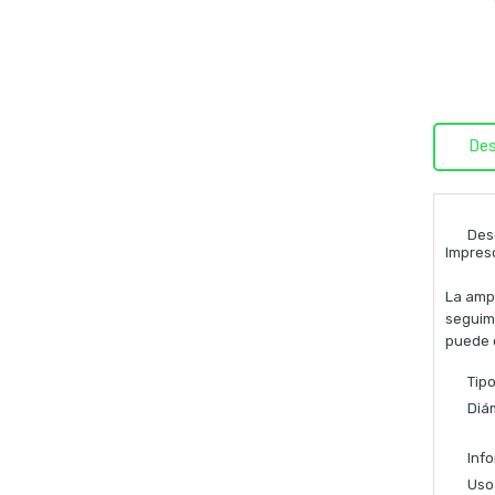
Des
Des
Impres
La ampl
seguimi
puede 
Tip
Diá
Inf
Uso