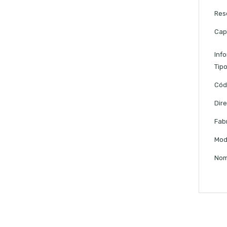
Res
Cap
Inf
Tip
Cód
Dir
Fab
Mod
Nom