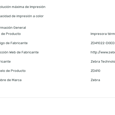
olución máxima de Impresión
acidad de impresión a color
ormación General
o de Producto
Impresora térm
igo de Fabricante
ZD41022-D0EE
ección Web de Fabricante
http://www.zeb
ricante
Zebra Technolo
elo de Producto
ZD410
bre de Marca
Zebra