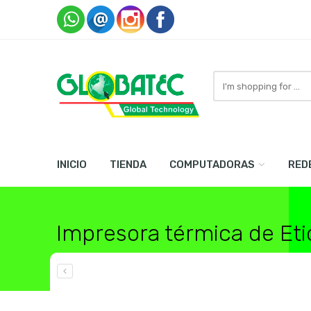
Search
here
INICIO
TIENDA
COMPUTADORAS
RED
Impresora térmica de Et
Home
Impresoras , Copiadoras y Scaners