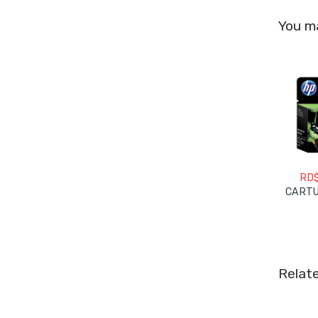
You ma
RD
Relat