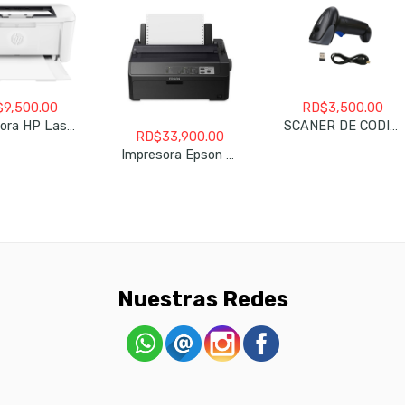
$
9,500.00
RD$
3,500.00
Impresora HP Laser M111W
SCANER DE CODIGO DE BARRA 2CONNECT LECTOR 2D CODIGO MODEL 2C-SC930Z-2D (Copy)
RD$
33,900.00
Impresora Epson FX-890II Mod. C11CF37201 Nuevo
Nuestras Redes