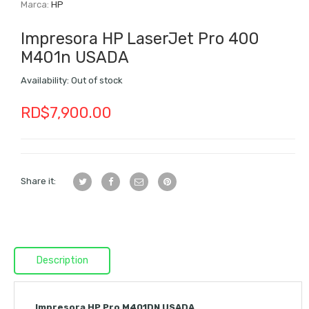
Marca:
HP
Impresora HP LaserJet Pro 400
M401n USADA
Availability:
Out of stock
RD$
7,900.00
Share it:
Description
Impresora HP Pro M401DN USADA