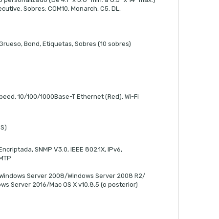
ecutive, Sobres: COM10, Monarch, C5, DL,
Grueso, Bond, Etiquetas, Sobres (10 sobres)
-Speed, 10/100/1000Base-T Ethernet (Red), Wi-Fi
ES)
Encriptada, SNMP V3.0, IEEE 802.1X, IPv6,
SMTP
/Windows Server 2008/Windows Server 2008 R2/
s Server 2016/Mac OS X v10.8.5 (o posterior)