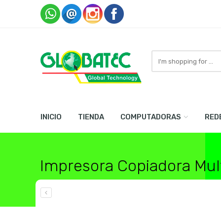
Search
here
INICIO
TIENDA
COMPUTADORAS
RED
Impresora Copiadora Mu
Home
Impresoras , Copiadoras y Scaners