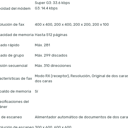
Super G3: 33.6 kbps
G3: 14.4 kbps
ocidad del módem
olución de fax
400 x 400, 200 x 400, 200 x 200, 200 x 100
acidad de memoria
Hasta 512 páginas
cado rápido
Máx. 281
cado de grupo
Máx. 299 discados
usión secuencial
Máx. 310 direcciones
Modo RX (receptor), Resolución, Original de dos caras
cterísticas de fax
dos caras
paldo de memoria
Sí
ecificaciones del
áner
o de escaneo
Alimentador automático de documentos de dos cara
olución de escaneo
300 x 600, 600 x 600