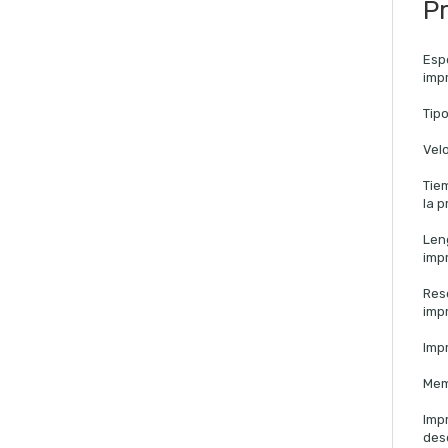
Pr
Espe
imp
Tip
Vel
Tie
la 
Len
imp
Res
imp
Impr
Mem
Imp
des