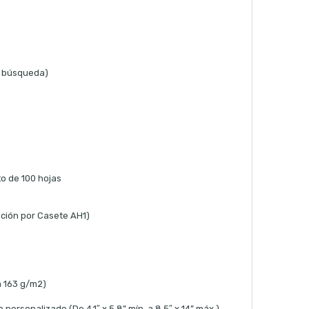
a búsqueda)
o de 100 hojas
ción por Casete AH1)
a 163 g/m2)
personalizado (De 4.1″ x 5.8” mín. a 8.5″ x 14” máx.)