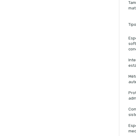
Tam
mat
Tip
Esp
sof
con
Inte
est
Mét
aute
Pro
adm
Com
sis
Esp
med