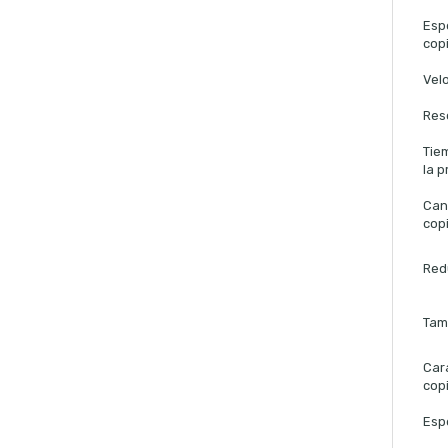
Espe
cop
Vel
Res
Tie
la p
Can
cop
Red
Tam
Car
cop
Esp