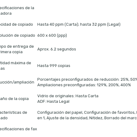
cificaciones de la
iadora
ocidad de copiado
Hasta 40 ppm (Carta); hasta 32 ppm (Legal)
olución de copiado
600 x 600 (ppp)
mpo de entrega de
Aprox. 6.2 segundos
rimera copia
tidad máxima de
Hasta 999 copias
ias
Porcentajes preconfigurados de reducción: 25%, 50
ucción/ampliación
Ampliaciones preconfiguradas: 129%, 200%, 400%
Vidrio de originales: Hasta Carta
año de la copia
ADF: Hasta Legal
acterísticas de
Configuración del papel, Configuración de favoritos, D
iado
en 1, Ajuste de la densidad, Nitidez, Borrado del mar
ecificaciones de fax