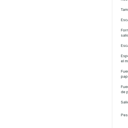
Tam
Esc
For
sali
Esc
Esp
el 
Fue
pap
Fue
de 
Sal
Pes