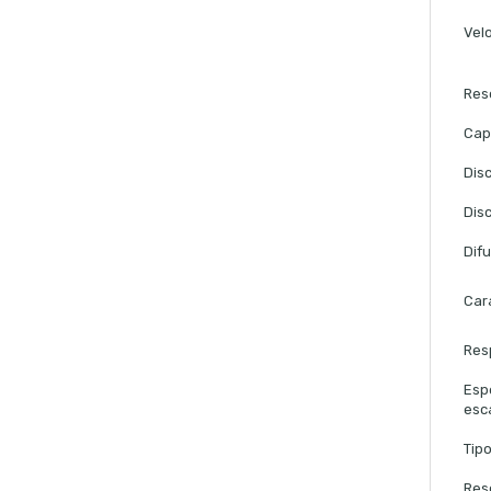
Vel
Res
Cap
Dis
Dis
Dif
Cara
Res
Esp
esc
Tip
Res