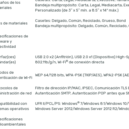
años de los
Bandeja multipropósito: Carta, Legal, Mediacarta, Ex
eriales
Personalizado (de 3″ x 5″ mín. a 8.5″ x 14” máx.)
Casetes: Delgado, Común, Reciclado, Grueso, Bond
os de materiales
Bandeja multipropósito: Delgado, Común, Reciclado, 
ecificaciones de
tware y
ectividad
rfaz(ces)
USB 2.0 x2 (Anfitrión), USB 2.0 x1 (Dispositivo) High
®
ándar(es)
802.11b/g/n, Wi-Fi
de conexión directa
odos de
WEP 64/128 bits, WPA-PSK (TKIP/AES), WPA2-PSK (A
nticación de Wi-Fi
tocolos de
Filtro de dirección IP/MAC, IPSEC, Comunicación TLS 
inistración de red
Autenticación SMTP, Autenticación POP antes que 
®
patibilidad con
UFR II/PCL/PS: Windows
7/Windows 8.1/Windows 10
temas operativos
Windows Server 2012/Windows Server 2012 R2/Window
ecificaciones
ioambientales