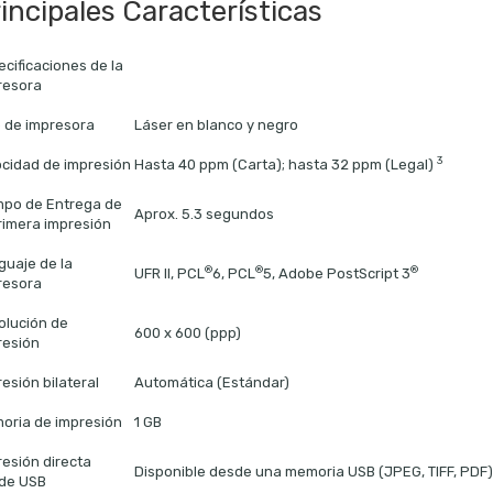
incipales Características
cificaciones de la
resora
o de impresora
Láser en blanco y negro
3
ocidad de impresión
Hasta 40 ppm (Carta); hasta 32 ppm (Legal)
mpo de Entrega de
Aprox. 5.3 segundos
primera impresión
guaje de la
®
®
®
UFR II, PCL
6, PCL
5, Adobe PostScript 3
resora
olución de
600 x 600 (ppp)
resión
esión bilateral
Automática (Estándar)
oria de impresión
1 GB
resión directa
Disponible desde una memoria USB (JPEG, TIFF, PDF)
de USB