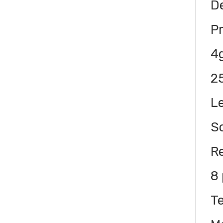
De
Pr
4
2
L
S
R
8
T