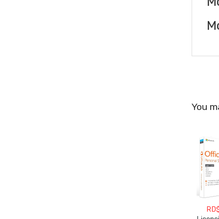
M
Mo
You ma
RD