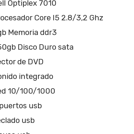
ll Optiplex 7010
ocesador Core I5 2.8/3,2 Ghz
gb Memoria ddr3
50gb Disco Duro sata
ector de DVD
onido integrado
ed 10/100/1000
 puertos usb
eclado usb