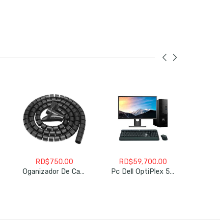
RD$
750.00
RD$
59,700.00
Oganizador De Cables
Pc Dell OptiPlex 5090 SFF Refurbiched