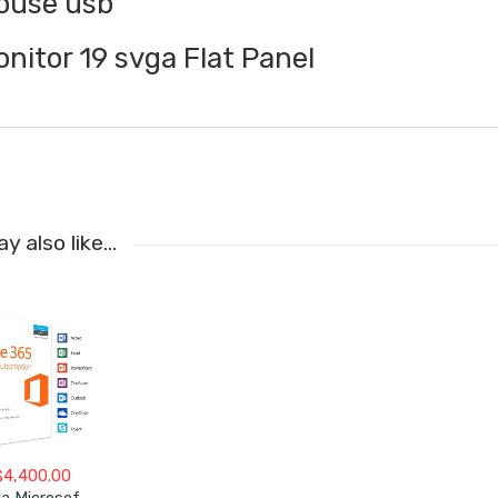
ouse usb
nitor 19 svga Flat Panel
y also like…
$
4,400.00