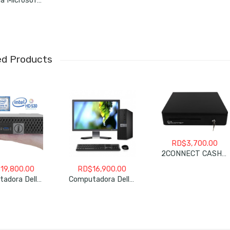
Licencia Microsoft Office 365 Personal 1 Ano
ed Products
RD$
3,700.00
2CONNECT CASH DRAWER 2C-CD405R 5BILL-8COIN
$
19,800.00
RD$
16,900.00
Computadora Dell Optiplex 5050/7050/5040/7040 Sff Core I5-6500 6ta. Generacion Usada Mini PC
Computadora Dell Optiplex 5050/7050/5040/7040 Sff Core I5-6500 6ta. Generacion Usada