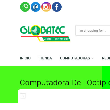
Search
here
INICIO
TIENDA
COMPUTADORAS
RED
Computadora Dell Optip
Home
Computadoras