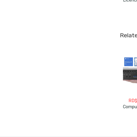
Relat
RD