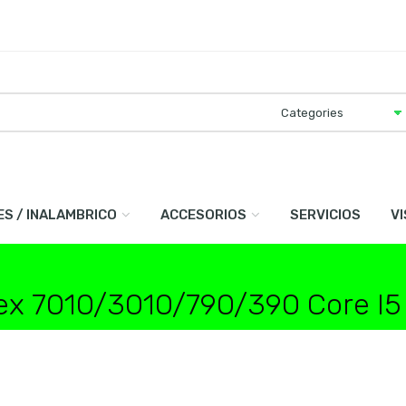
ES / INALAMBRICO
ACCESORIOS
SERVICIOS
V
lex 7010/3010/790/390 Core I5