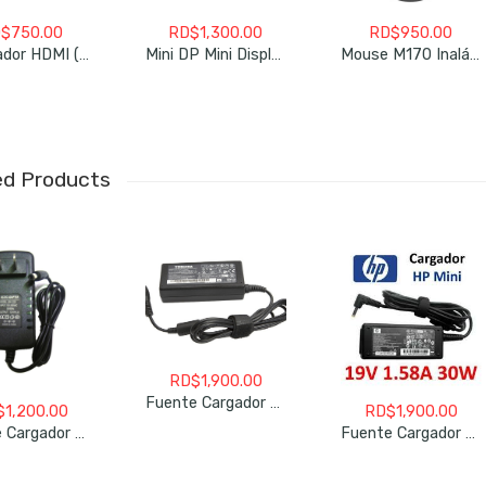
$
750.00
RD$
1,300.00
RD$
950.00
Adaptador HDMI (M) A VGA (F) (ARG-CB-0055)
Mini DP Mini DisplayPort To DVI VGA HDMI 1080p Adapter For MacBook,SurfaceBook
Mouse M170 Inalámbrico Azul (910-004800)
ed Products
RD$
1,900.00
Fuente Cargador Para Laptops Toshiba 70 Watts
$
1,200.00
RD$
1,900.00
Fuente Cargador Para Laptops Republica Digital 12 Voltios
Fuente Cargador Para Laptops HP Mini (19.5V 1.58A) 30W