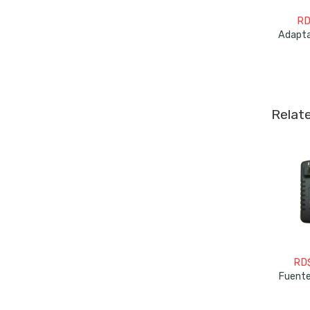
RD
Relat
RD