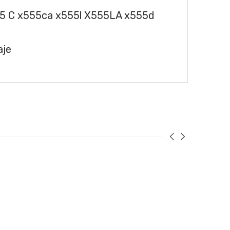
55 C x555ca x555l X555LA x555d
aje