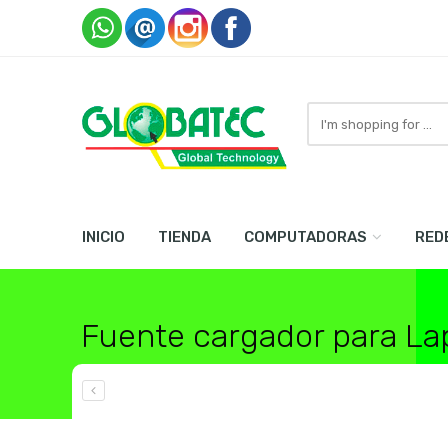
Search
here
INICIO
TIENDA
COMPUTADORAS
RED
Fuente cargador para La
Home
Laptops
Cargadores de Laptops