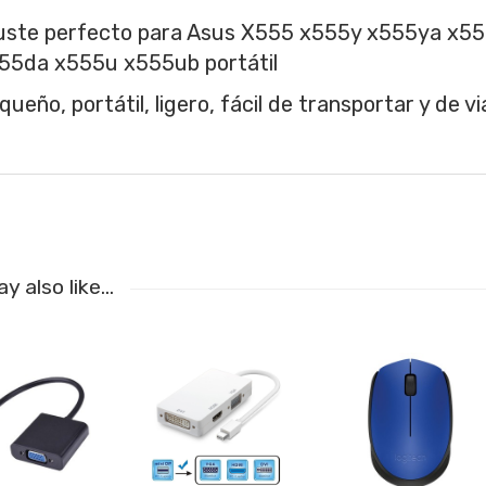
uste perfecto para Asus X555 x555y x555ya x5
55da x555u x555ub portátil
queño, portátil, ligero, fácil de transportar y de vi
y also like…