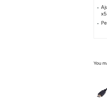
Aj
x5
Pe
You ma