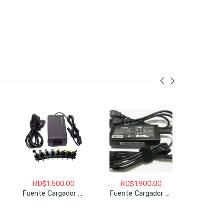
RD$
1,500.00
RD$
1,900.00
RD
Fuente Cargador Para Laptops Republica Digital
Fuente Cargador Para Laptops Acer 65 Watts