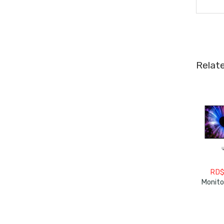
Relat
RD