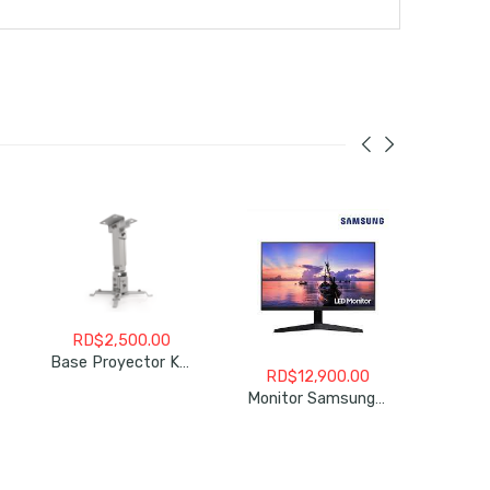
RD$
2,500.00
Base Proyector KLIPX Kpm-580W Techo
RD$
12,900.00
RD
Monitor Samsung S27R356FHN 27″ 16:9 FreeSync 75Hz IPS