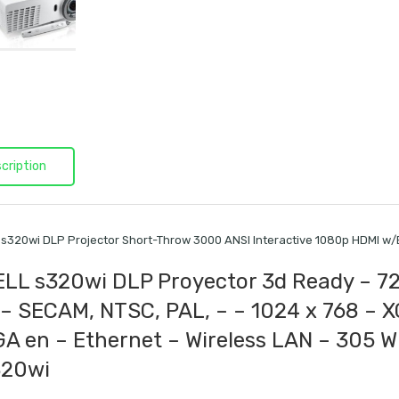
cription
l s320wi DLP Projector Short-Throw 3000 ANSI Interactive 1080p HDMI w
LL s320wi DLP Proyector 3d Ready – 72
– SECAM, NTSC, PAL, – – 1024 x 768 – X
A en – Ethernet – Wireless LAN – 305 W
320wi