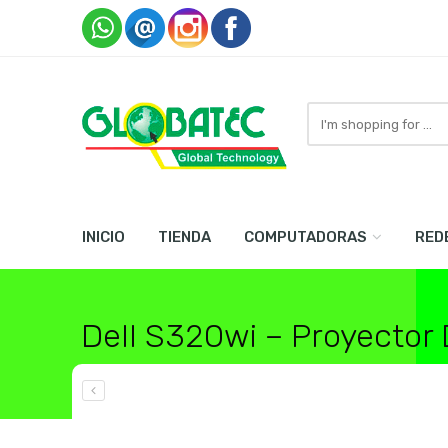
Search
here
INICIO
TIENDA
COMPUTADORAS
RED
Dell S320wi – Proyector
Home
Monitores / Proyectores / TV
Proyectores