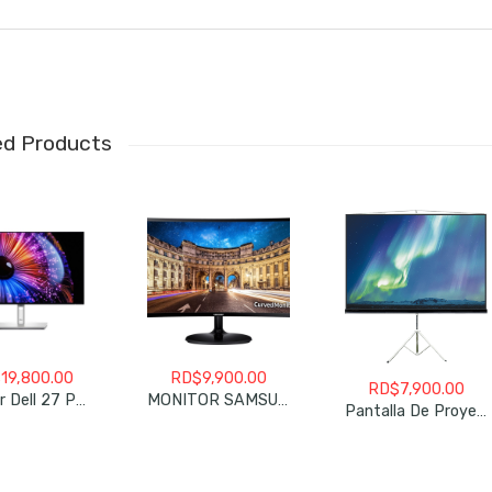
ed Products
$
19,800.00
RD$
9,900.00
RD$
7,900.00
Monitor Dell 27 Pulgadas QHD Res. 2566X1440 P2723D
MONITOR SAMSUNG 24″ (23,5) FHD (1,920 X 1,080), CURVO, LED C24F390FHN
Pantalla De Proyeccion KLIPX 86″ PARA PROYECTOR C/TRIPODE BLACK AC120KLX06