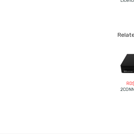
Relat
RD