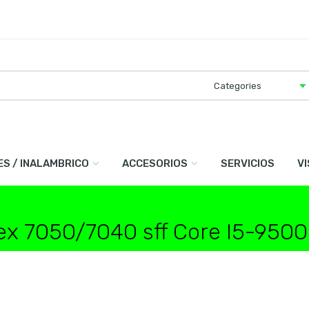
ES / INALAMBRICO
ACCESORIOS
SERVICIOS
V
ex 7050/7040 sff Core I5-9500