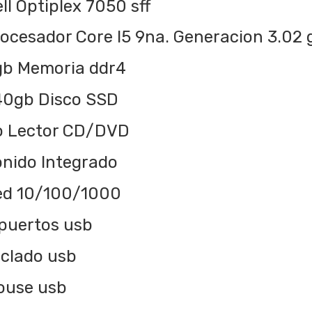
ll Optiplex 7050 sff
ocesador Core I5 9na. Generacion 3.02 
gb Memoria ddr4
40gb Disco SSD
o Lector CD/DVD
nido Integrado
ed 10/100/1000
puertos usb
clado usb
ouse usb