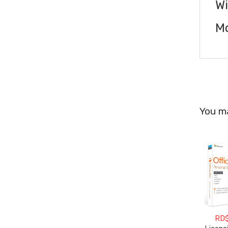
Wi
Mo
You ma
RD