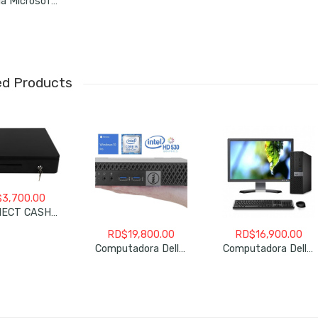
Licencia Microsoft Office 365 Personal 1 Ano
ed Products
$
3,700.00
2CONNECT CASH DRAWER 2C-CD405R 5BILL-8COIN
RD$
19,800.00
RD$
16,900.00
Computadora Dell Optiplex 5050/7050/5040/7040 Sff Core I5-6500 6ta. Generacion Usada Mini PC
Computadora Dell Optiplex 5050/7050/5040/7040 Sff Core I5-6500 6ta. Generacion Usada