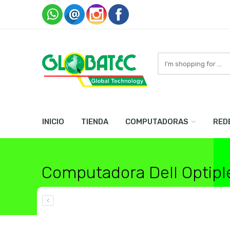
Search
here
INICIO
TIENDA
COMPUTADORAS
RED
Computadora Dell Optipl
Home
Computadoras