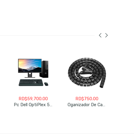
RD$
59,700.00
RD$
750.00
Pc Dell OptiPlex 5090 SFF Refurbiched
Oganizador De Cables