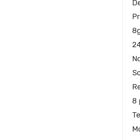
De
Pr
8
2
N
So
R
8 
Te
M