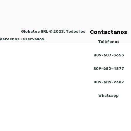
Contactanos
Globatec SRL © 2023. Todos los
derechos reservados.
Teléfonos
809-687-3653
809-682-4877
809-689-2387
Whatsapp
809-390-0309
Cargador
Inalambrico
Info@globatecrd.com
10WPW5111BK