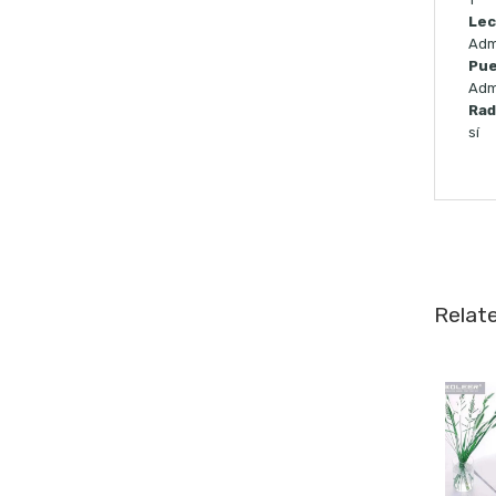
Lec
Adm
Pue
Adm
Rad
sí
Relat