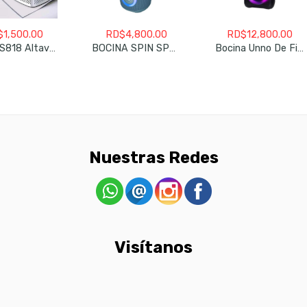
$
1,500.00
RD$
4,800.00
RD$
12,800.00
Koleer S818 Altavoz Portátil Con Bluetooth
BOCINA SPIN SP9215 BLUETOOTH DIFERENTES COLORES
Bocina Unno De Fiesta TWS SoundBlast 60 SP9433BK Plus
Nuestras Redes
Visítanos