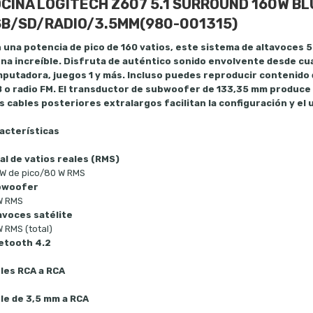
CINA LOGITECH Z607 5.1 SURROUND 160W B
B/SD/RADIO/3.5MM(980-001315)
 una potencia de pico de 160 vatios, este sistema de altavoces 5.
na increíble. Disfruta de auténtico sonido envolvente desde cua
putadora, juegos 1 y más. Incluso puedes reproducir contenido 
 o radio FM. El transductor de subwoofer de 133,35 mm produce 
os cables posteriores extralargos facilitan la configuración y el 
acterísticas
al de vatios reales (RMS)
 W de pico/80 W RMS
bwoofer
W RMS
avoces satélite
 RMS (total)
etooth 4.2
les RCA a RCA
le de 3,5 mm a RCA