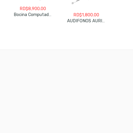
RD$
8,900.00
Bocina Computadoras Fenda F&D T200 Bluetooth/FM/USB
RD$
1,800.00
RD
AUDIFONOS AURICULARES ESTÉREO PARA JUEGOS GH-515W