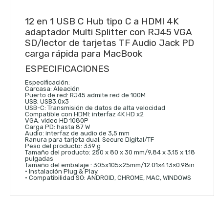
12 en 1 USB C Hub tipo C a HDMI 4K
adaptador Multi Splitter con RJ45 VGA
SD/lector de tarjetas TF Audio Jack PD
carga rápida para MacBook
ESPECIFICACIONES
Especificación:
Carcasa: Aleación
Puerto de red: RJ45 admite red de 100M
USB: USB3.0x3
USB-C: Transmisión de datos de alta velocidad
Compatible con HDMI: interfaz 4K HD x2
VGA: video HD 1080P
Carga PD: hasta 87 W
Audio: interfaz de audio de 3,5 mm
Ranura para tarjeta dual: Secure Digital/TF
Peso del producto: 339 g
Tamaño del producto: 250 x 80 x 30 mm/9,84 x 3,15 x 1,18
pulgadas
Tamaño del embalaje : 305x105x25mm/12.01×4.13×0.98in
• Instalación Plug & Play.
• Compatibilidad SO: ANDROID, CHROME, MAC, WINDOWS