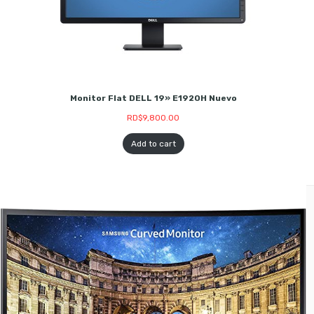
Monitor Flat DELL 19» E1920H Nuevo
RD$
9,800.00
Add to cart