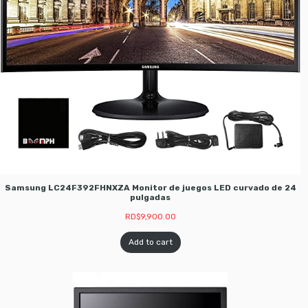
Samsung LC24F392FHNXZA Monitor de juegos LED curvado de 24
pulgadas
RD$
9,900.00
Add to cart