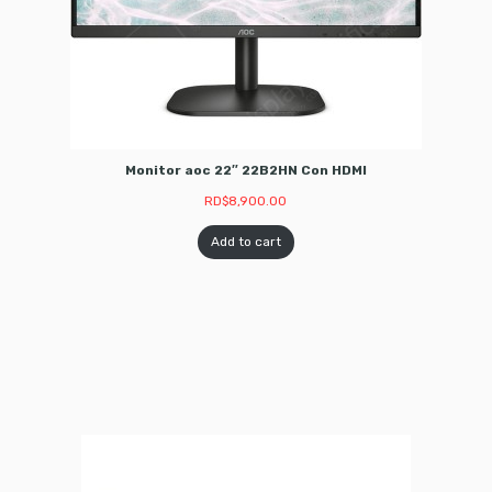
Monitor aoc 22″ 22B2HN Con HDMI
RD$
8,900.00
Add to cart