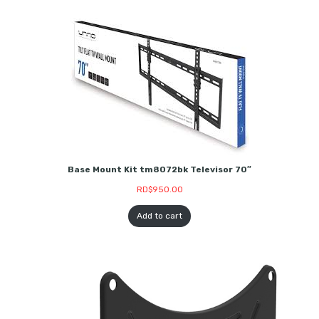
Base Mount Kit tm8072bk Televisor 70″
RD$
950.00
Add to cart